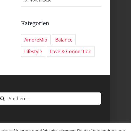
Kategorien
AmoreMio
Balance
Lifestyle
Love & Connection
uche
ach:
e weitere Nutzung der Webseite stimmen Sie der Verwendung von