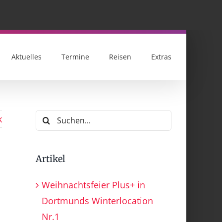
Aktuelles
Termine
Reisen
Extras
Suche
k
nach:
Artikel
Weihnachtsfeier Plus+ in
Dortmunds Winterlocation
Nr.1