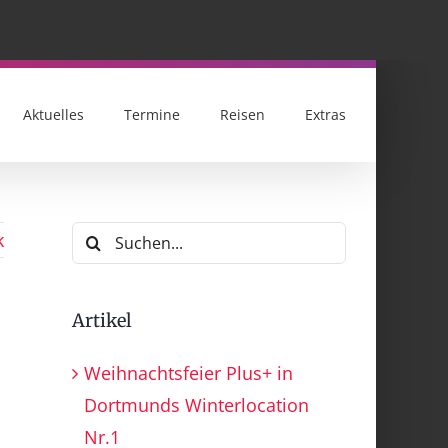
Aktuelles
Termine
Reisen
Extras
Suche
k
nach:
Artikel
Weihnachtsfeier Plus+ in
Dortmunds Winterlocation
Nr.1