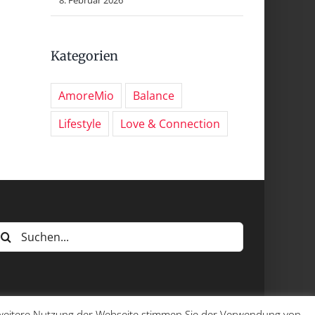
Kategorien
AmoreMio
Balance
Lifestyle
Love & Connection
uche
ach:
e weitere Nutzung der Webseite stimmen Sie der Verwendung von