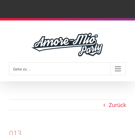
Zum
Inhalt
springen
Gehe zu ...
Zurück
013