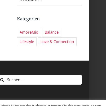
Kategorien
AmoreMio
Balance
Lifestyle
Love & Connection
uche
ach:
e weitere Nutzung der Webseite stimmen Sie der Verwendung von