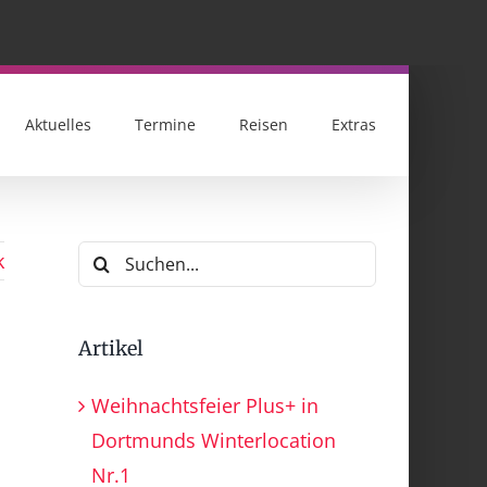
Aktuelles
Termine
Reisen
Extras
Suche
k
nach:
Artikel
Weihnachtsfeier Plus+ in
Dortmunds Winterlocation
Nr.1