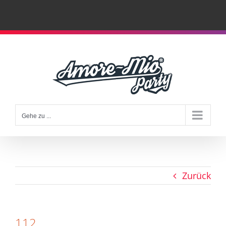
Zum
Inhalt
springen
Gehe zu ...
Zurück
112