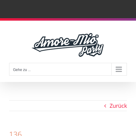
Zum
Inhalt
springen
Gehe zu ...
Zurück
136