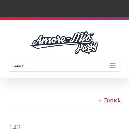
Zum
Inhalt
springen
Gehe zu ...
Zurück
142