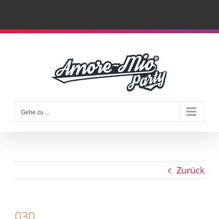
Zum
Inhalt
springen
Gehe zu ...
Zurück
030