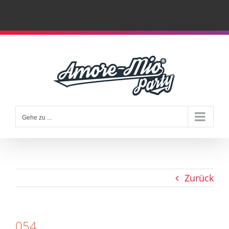
Zum
Inhalt
springen
Gehe zu ...
Zurück
054