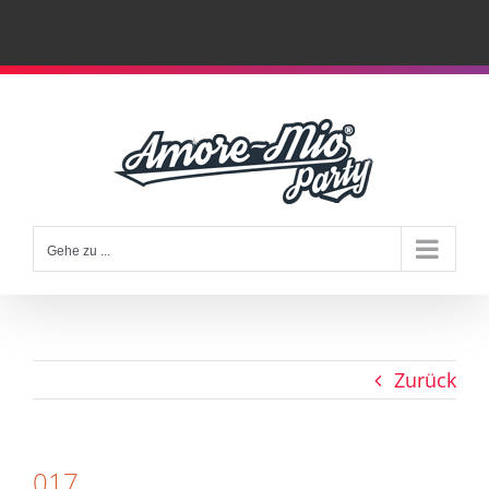
Zum
Inhalt
springen
Gehe zu ...
Zurück
017