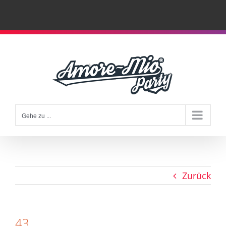
Zum
Inhalt
springen
Gehe zu ...
Zurück
43