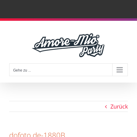
Zum
Inhalt
springen
Gehe zu ...
Zurück
dofoto.de-1880B