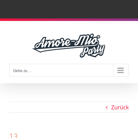
Zum
Inhalt
springen
Gehe zu ...
Zurück
13