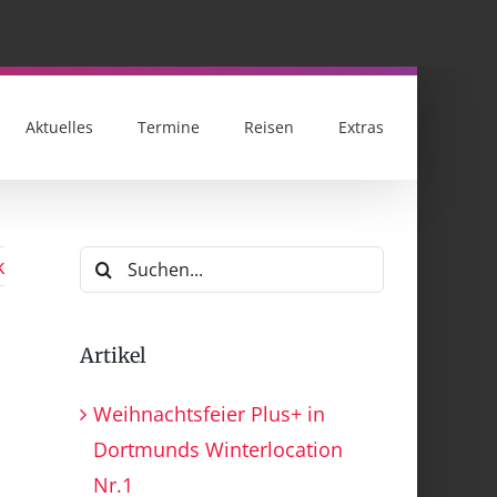
Aktuelles
Termine
Reisen
Extras
Suche
k
nach:
Artikel
Weihnachtsfeier Plus+ in
Dortmunds Winterlocation
Nr.1