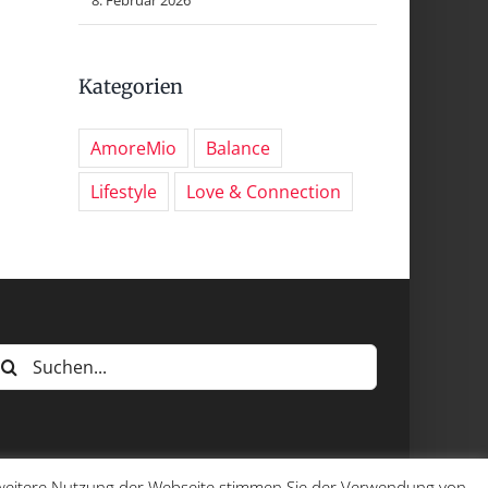
Kategorien
AmoreMio
Balance
Lifestyle
Love & Connection
uche
ach:
e weitere Nutzung der Webseite stimmen Sie der Verwendung von