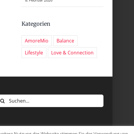
Kategorien
AmoreMio
Balance
Lifestyle
Love & Connection
uche
ach:
e weitere Nutzung der Webseite stimmen Sie der Verwendung von