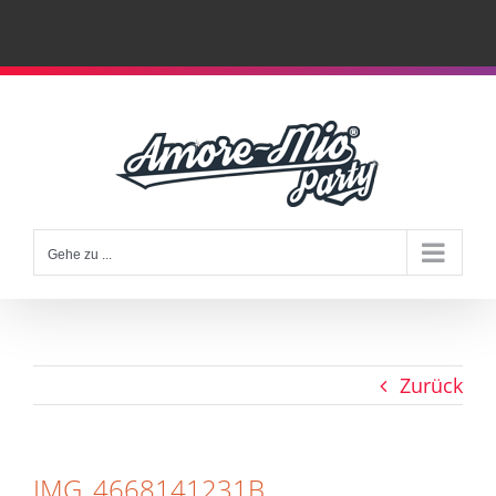
Zum
Inhalt
springen
Gehe zu ...
Zurück
IMG_4668141231B