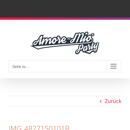
Zum
Inhalt
springen
Gehe zu ...
Zurück
IMG_4827150101B