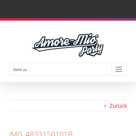
Zum
Inhalt
springen
Gehe zu ...
Zurück
IMG_4833150101B