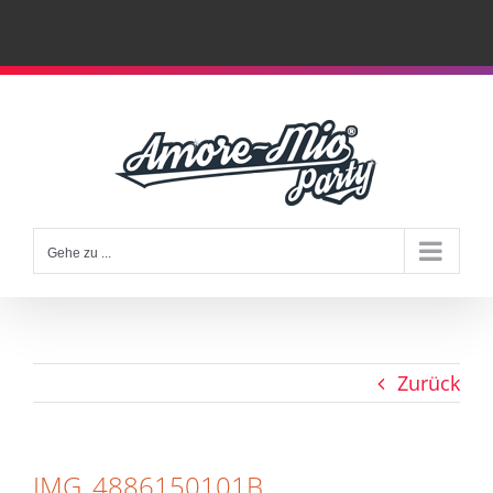
Zum
Inhalt
springen
Gehe zu ...
Zurück
IMG_4886150101B