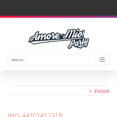
Zum
Inhalt
springen
Gehe zu ...
Zurück
IMG_4430141231B