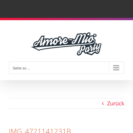
Zum
Inhalt
springen
Gehe zu ...
Zurück
IMG_4721141231B