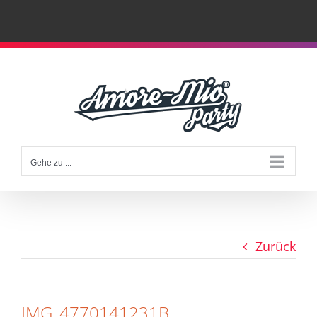
Zum
Inhalt
springen
Gehe zu ...
Zurück
IMG_4770141231B