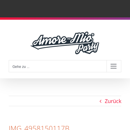
Zum
Inhalt
springen
Gehe zu ...
Zurück
IMG_4958150117B