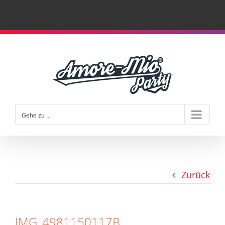
Zum
Inhalt
springen
Gehe zu ...
Zurück
IMG_4981150117B