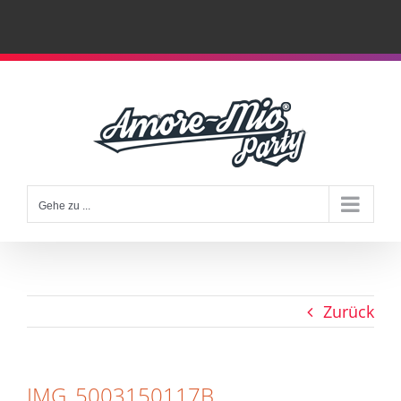
Zum
Inhalt
springen
Gehe zu ...
Zurück
IMG_5003150117B