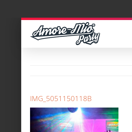
Zum
Inhalt
springen
IMG_5051150118B