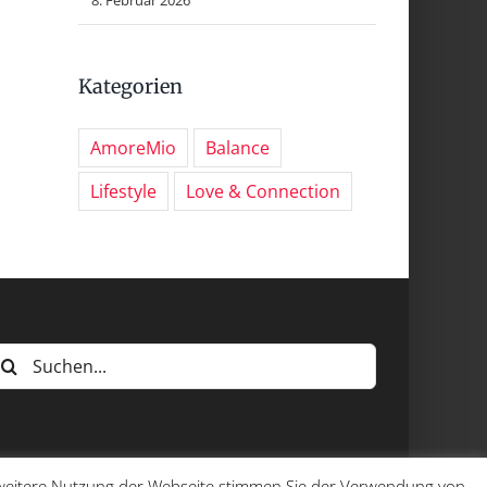
Kategorien
AmoreMio
Balance
Lifestyle
Love & Connection
uche
ach:
e weitere Nutzung der Webseite stimmen Sie der Verwendung von