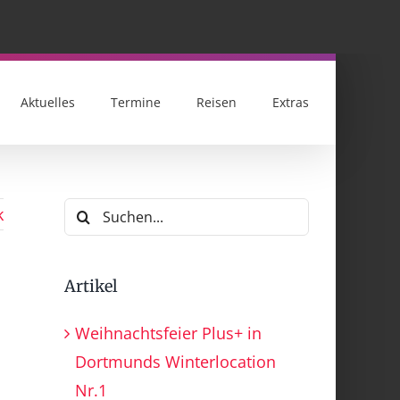
Aktuelles
Termine
Reisen
Extras
Suche
k
nach:
Artikel
Weihnachtsfeier Plus+ in
Dortmunds Winterlocation
Nr.1