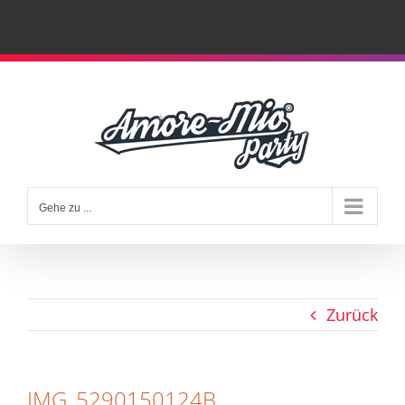
Zum
Inhalt
springen
Gehe zu ...
Zurück
IMG_5290150124B