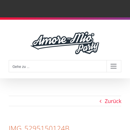
Zum
Inhalt
springen
Gehe zu ...
Zurück
IMG_5295150124B