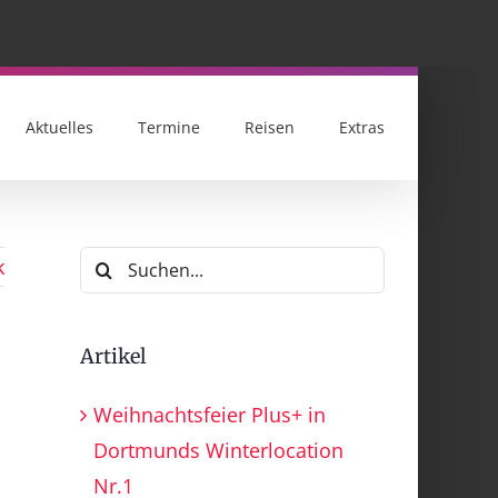
Aktuelles
Termine
Reisen
Extras
Suche
k
nach:
Artikel
Weihnachtsfeier Plus+ in
Dortmunds Winterlocation
Nr.1