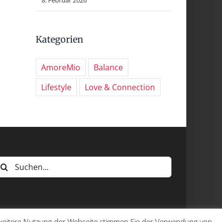
Kategorien
AmoreMio
Balance
Lifestyle
Love & Connection
uche
ach:
e weitere Nutzung der Webseite stimmen Sie der Verwendung von