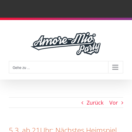
Zum
Inhalt
springen
Gehe zu ...
Zurück
Vor
5.3, ab 21Uhr: Nächstes Heimspiel