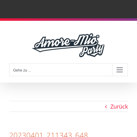
Zum
Inhalt
springen
Gehe zu ...
Zurück
20230401_211343_648