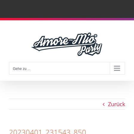
Zum
Inhalt
springen
Gehe zu ...
Zurück
20230401_231543_850