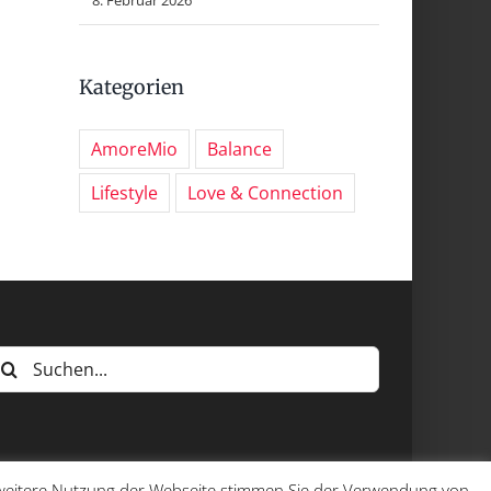
Kategorien
AmoreMio
Balance
Lifestyle
Love & Connection
uche
ach:
e weitere Nutzung der Webseite stimmen Sie der Verwendung von