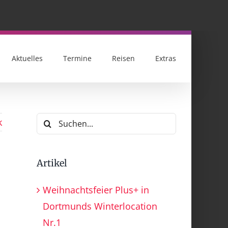
Aktuelles
Termine
Reisen
Extras
Suche
k
nach:
Artikel
Weihnachtsfeier Plus+ in
Dortmunds Winterlocation
Nr.1