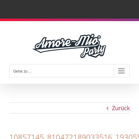
Zum
Inhalt
springen
Gehe zu ...
Zurück
10857145_810472189033516_19305