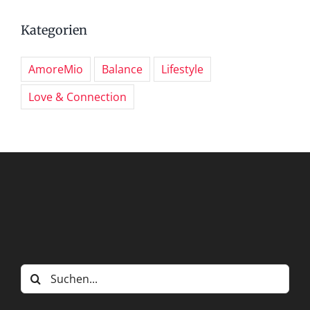
Kategorien
AmoreMio
Balance
Lifestyle
Love & Connection
Suche
nach: