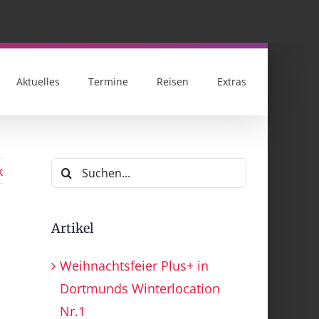
Aktuelles
Termine
Reisen
Extras
Suche
k
nach:
Artikel
Weihnachtsfeier Plus+ in
Dortmunds Winterlocation
Nr.1