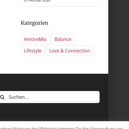
Kategorien
AmoreMio
Balance
Lifestyle
Love & Connection
uche
ach:
e weitere Nutzung der Webseite stimmen Sie der Verwendung von