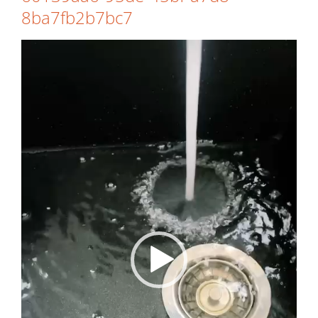
8ba7fb2b7bc7
Video-
Player