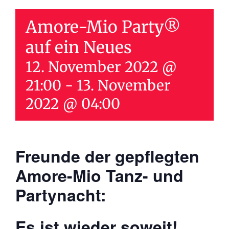
Amore-Mio Party®
auf ein Neues
12. November 2022 @
21:00
-
13. November
2022 @ 04:00
Freunde der gepflegten
Amore-Mio Tanz- und
Partynacht:
Es ist wieder soweit!