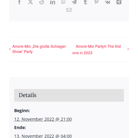
Facebook
X
Reddit
LinkedIn
WhatsApp
Telegram
Tumblr
Pinterest
Vk
Xing
E-
Mail
Amore-Mio „Die große Schlager-
Amore-Mio Party® The first
Show“ Party
one in 2023
Details
Beginn:
12. November 2022 @ 21:00
Ende:
13. November 2022 @ 04:00