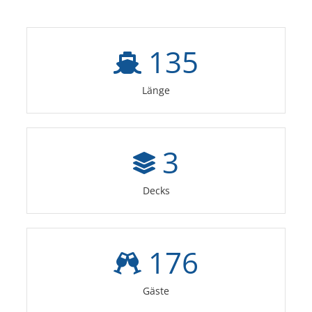
135
Länge
3
Decks
176
Gäste