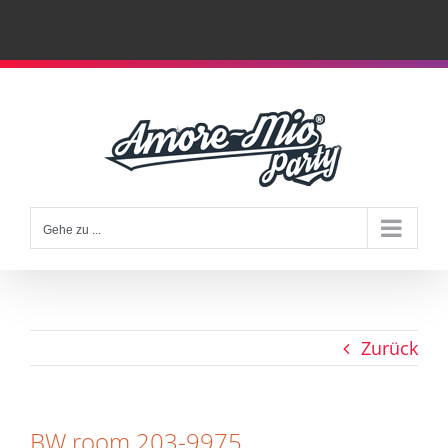
Zum
Inhalt
springen
Gehe zu ...
Zurück
BW room 203-9975