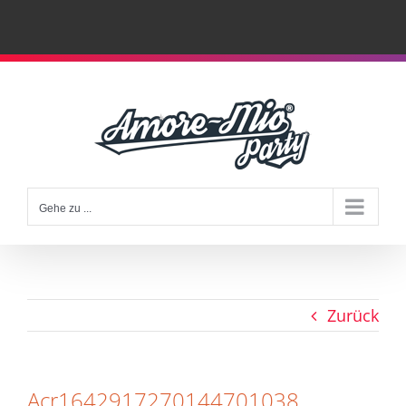
Zum
Inhalt
springen
Gehe zu ...
Zurück
Acr1642917270144701038