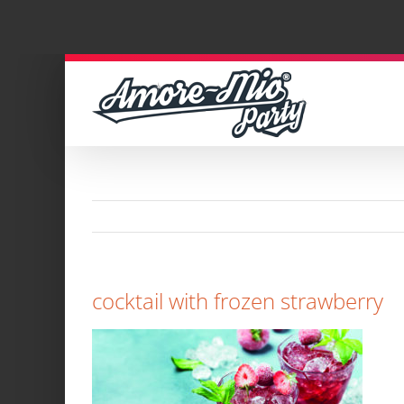
Zum
Inhalt
springen
cocktail with frozen strawberry