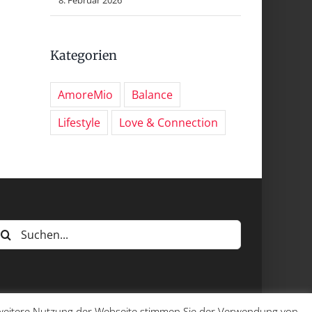
Kategorien
AmoreMio
Balance
Lifestyle
Love & Connection
uche
ach:
e weitere Nutzung der Webseite stimmen Sie der Verwendung von