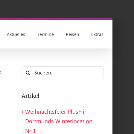
Aktuelles
Termine
Reisen
Extras
Suche
k
nach:
Artikel
Weihnachtsfeier Plus+ in
Dortmunds Winterlocation
Nr.1