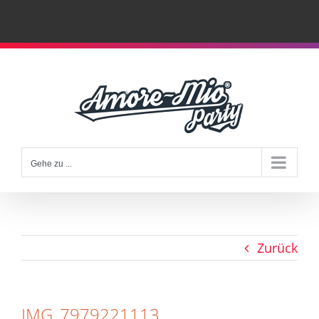
Zum
Inhalt
springen
Gehe zu ...
Zurück
IMG_7979221113