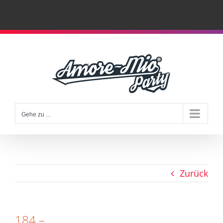
Zum
Inhalt
springen
Gehe zu ...
Zurück
184 –