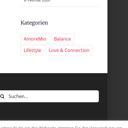
Kategorien
AmoreMio
Balance
Lifestyle
Love & Connection
uche
ach: