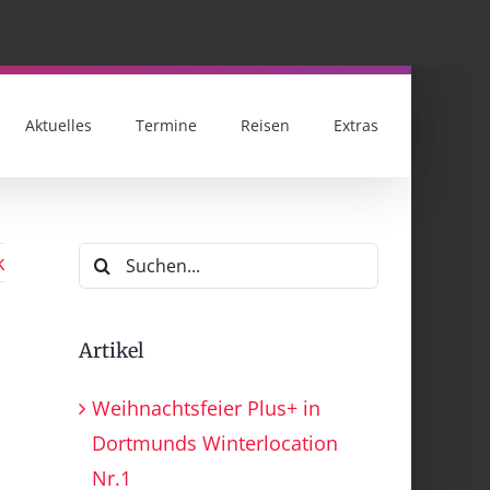
Aktuelles
Termine
Reisen
Extras
Suche
k
nach:
Artikel
Weihnachtsfeier Plus+ in
Dortmunds Winterlocation
Nr.1