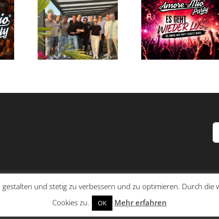
S
n
 gestalten und stetig zu verbessern und zu optimieren. Durch di
um
Cookies zu.
Mehr erfahren
OK